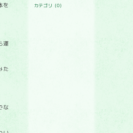
体を
カテゴリ (0)
も運
みた
でな
わい