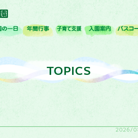
概要
園の一日
年間行事
子育て支援
入園案内
TOPICS
2026/0