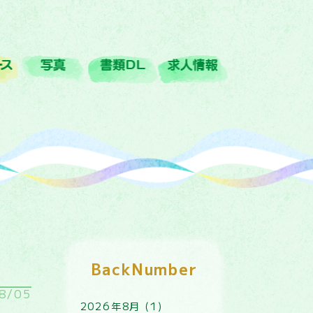
ﾊﾞｽｺｰｽ
写真
書類DL
求人情報
BackNumber
8/05
2026年8月 (1)