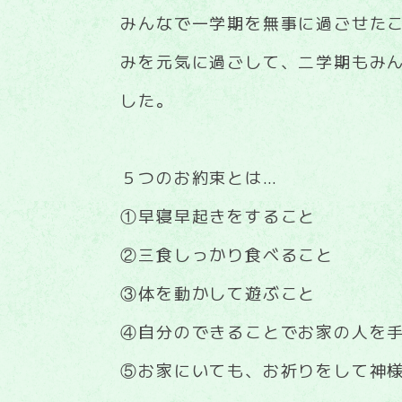
みんなで一学期を無事に過ごせた
みを元気に過ごして、二学期もみ
した。
５つのお約束とは…
①早寝早起きをすること
②三食しっかり食べること
③体を動かして遊ぶこと
④自分のできることでお家の人を
⑤お家にいても、お祈りをして神