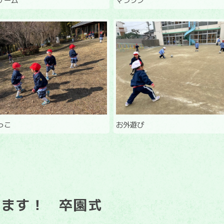
っこ
お外遊び
います！ 卒園式