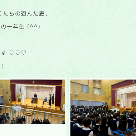
くたちの遊んだ庭、
一年生 (^^♪
す ♡♡♡
！