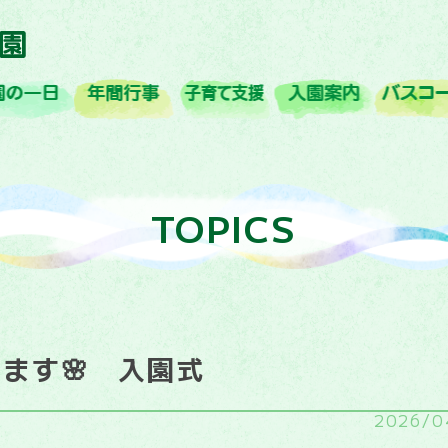
概要
園の一日
年間行事
子育て支援
入園案内
TOPICS
ます🌸 入園式
2026/0