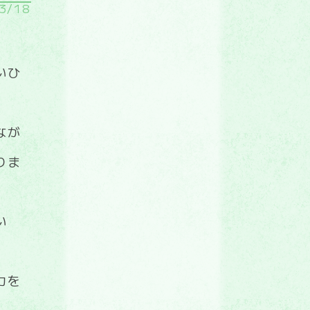
3/18
いひ
なが
りま
い
カを