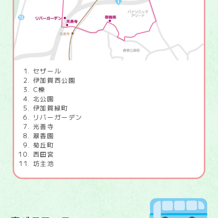
セザール
伊加賀西公園
C棟
北公園
伊加賀緑町
リバーガーデン
光善寺
翠香園
菊丘町
西田宮
坊主池