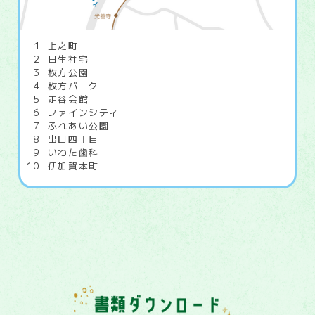
上之町
日生社宅
枚方公園
枚方パーク
走谷会館
ファインシティ
ふれあい公園
出口四丁目
いわた歯科
伊加賀本町