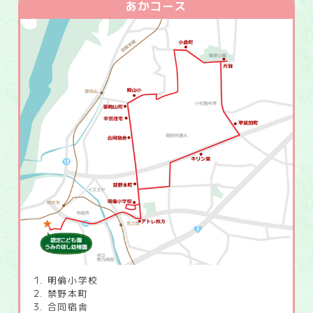
あかコース
明倫小学校
禁野本町
合同宿舎