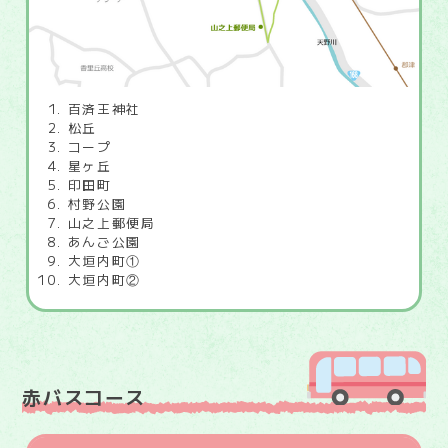
百済王神社
松丘
コープ
星ヶ丘
印田町
村野公園
山之上郵便局
あんご公園
大垣内町①
大垣内町②
赤バスコース