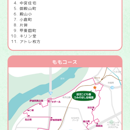
中宮住宅
御殿山町
殿山小
小倉町
片鉾
甲斐田町
キリン堂
アトレ枚方
ももコース