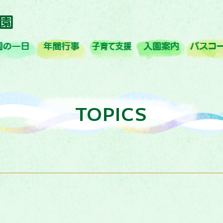
概要
園の一日
年間行事
子育て支援
入園案内
TOPICS