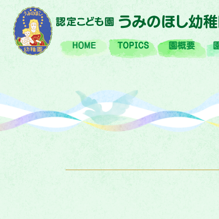
HOME
TOPIX
園